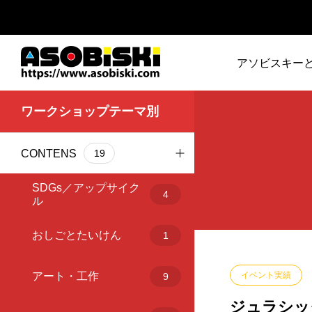
アソビスキー
どんな会社？
ワークショップテーマ別
2025
9
アート・工作
恐竜
BRAND
事業内容
CONTENS
19
2026
4
クリスマス
会社概要
SDGs／アップサイク
SDGs
8
サイエンス
4
ル
ASOBISKI Histor
うんフェス
1
デジタルアトラクショ
おしごとたいけん
1
さわれる恐竜展｜202
あそびにっく
おしごとたいけん
1
ブロックおもちゃ
6年GW
アート・工作
イベント実績
9
ジュラシッ