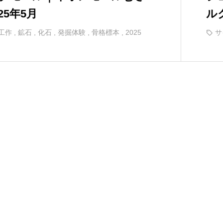
25年5月
ル
工作
,
鉱石
,
化石
,
発掘体験
,
骨格標本
,
2025
サ