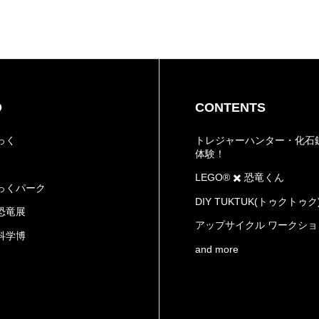
D
CONTENTS
っく
トレジャーハンター・化石
体験！
LEGO®️ ✖️ 恐竜くん
っくパーク
​DIY TUKTUK(トゥクトゥク
恐竜展
​アップサイクル ワークシ
科学博
and more