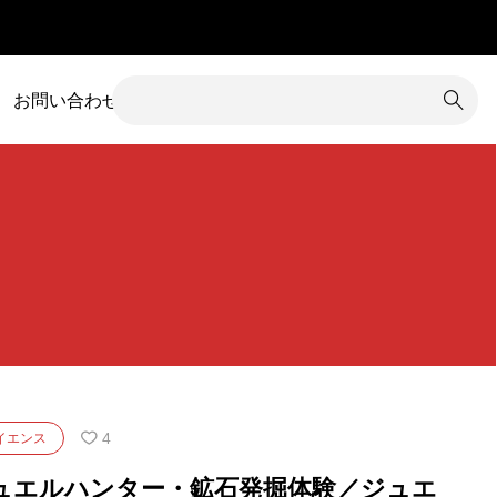
お問い合わせ
統工芸
2
発掘体験
6
BRAND
B
1
職業体験
1
ちゃ
1
鉱石
2
1
食育
1
にっくパーク
ちいさな恐竜展
さ
2
骨格標本
6
4
イエンス
ジュエルハンター・鉱石発掘体験／ジュエ