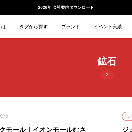
2026年 会社案内ダウンロード
とは
タグから探す
ブランド
イベント実績
19
動物
1
日本の伝
BRAND
BRAND
鉱石
1
化石
6
昆虫
2
10
季節イベント
3
木製おも
y
ン
3
実験
1
母の日
わくラボ
あそび
3
恐竜
10
生花
2
サ
クモール｜イオンモールむさ
​