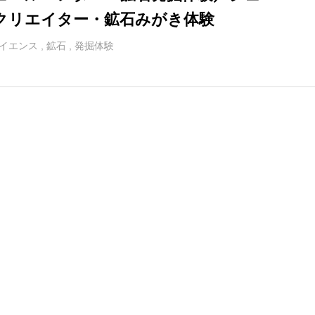
クリエイター・鉱石みがき体験​
イエンス
,
鉱石
,
発掘体験