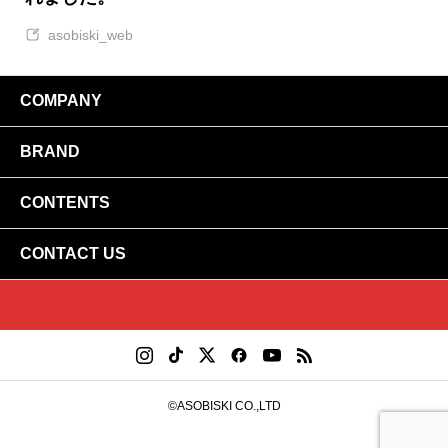
asobiski_web
COMPANY
BRAND
ABOUT US｜アソビスキーとは
FUTURE｜こどもの未来へ
CONTENTS
あそびにっく
MASCOT｜ビスキィ ＆ ビスク
わくラボ
CONTACT US
MEDIA｜メディア掲載
トレジャーハンター・化石鉱石発掘体験！
あそびにっくパーク
PRESS｜プレスリリース
LEGO®️ ✖️ 恐竜くん
ちいさな恐竜展
法人様向け お問い合わせ
PRIVACY POLICY｜プライバシーポリシー
​DIY TUKTUK(トゥクトゥク)
さわれる科学博
企画書 ダウンロード
​アップサイクル ワークショップ
求人情報
and more
©️ASOBISKI CO.,LTD
取材に関するお問い合わせ