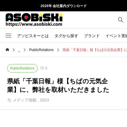
2026年 会社案内ダウンロード
アソビスキーとは
タグから探す
ブランド
イベント実
どんな会社？
_
PublicRelations
県紙「千葉日報」様【ちばの元気企業】
9
2025
サイエンス
事業内容
4
2026
デジタルアトラクション
PublicRelations
0
8
SDGs
ブロックおもちゃ
会社概要
県紙「千葉日報」様【ちばの元気企
1
うんフェス
動物
業】に、弊社を取材いただきました
ASOBISKI History
1
おしごとたいけん
化石
メディア掲載
,
2023
19
アート・工作
季節イベント
1
クリスマス
実験